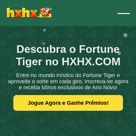
❄
❄
❄
❄
❄
❄
❄
Descubra o Fortune
❄
Tiger no HXHX.COM
❄
Entre no mundo místico do Fortune Tiger e
aproveite a sorte em cada giro. Inscreva-se agora
e receba bônus exclusivos de Ano Novo!
Jogue Agora e Ganhe Prêmios!