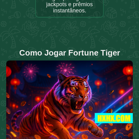
jackpots e prêmios
instantâneos.
Como Jogar Fortune Tiger