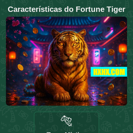
Características do Fortune Tiger
🐅